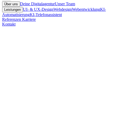
Deine Digitalagentur
Unser Team
Über uns
UI- & UX-Design
Webdesign
Webentwicklung
KI-
Leistungen
Automatisierung
KI-Telefonassistent
Referenzen
Karriere
Kontakt