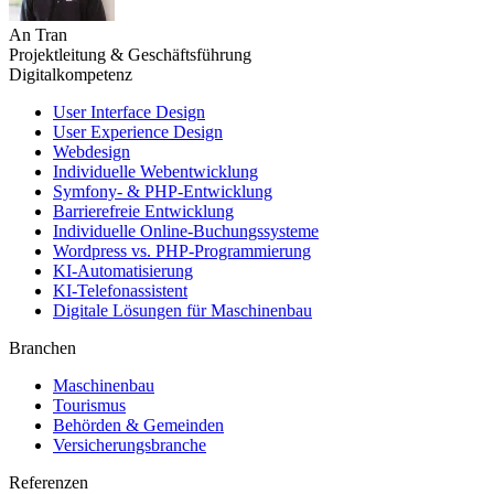
An Tran
Projektleitung & Geschäftsführung
Digitalkompetenz
User Interface Design
User Experience Design
Webdesign
Individuelle Webentwicklung
Symfony- & PHP-Entwicklung
Barrierefreie Entwicklung
Individuelle Online-Buchungssysteme
Wordpress vs. PHP-Programmierung
KI-Automatisierung
KI-Telefonassistent
Digitale Lösungen für Maschinenbau
Branchen
Maschinenbau
Tourismus
Behörden & Gemeinden
Versicherungsbranche
Referenzen